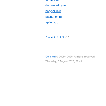
domakvartiry.net
boryspil.info
bacherton.ru
apilena.ru
«
1
2
3
4
5
6
7
»
Domhold
© 2009 - 2026. All rights reserved.
Thursday, 6 August 2026, 21:49