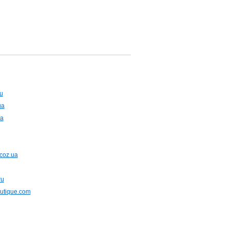
ru
ua
ua
ucoz.ua
ru
outique.com