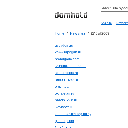
Search site by d
-
Add site
New sit
Home
/
New sites
/
27 Jul 2009
uyutidom.ru
kot-v-sapogah.ru
brandgoda.com
tvsputnik-1.narod.ru
streetmotors.ru
remont-nvkz.ru
org.in.ua
okna-stan.ru
neadb1kvat.ru
lvovnews.ru
kuhni-plastic.blog.tut.by
gis-proj.com
furni2re.ru