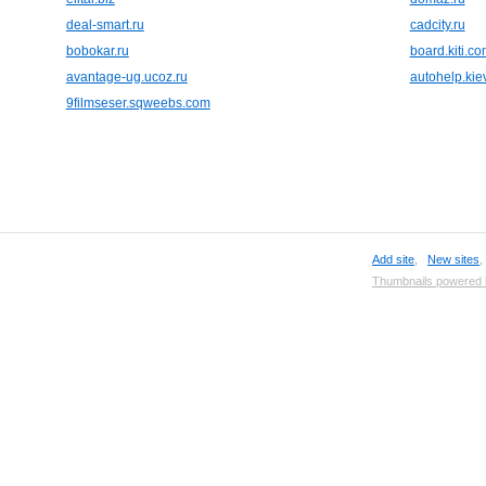
deal-smart.ru
cadcity.ru
bobokar.ru
board.kiti.c
avantage-ug.ucoz.ru
autohelp.kie
9filmseser.sqweebs.com
Add site
,
New sites
Thumbnails powered