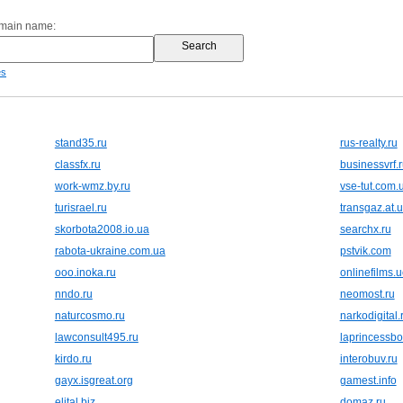
omain name:
es
stand35.ru
rus-realty.ru
classfx.ru
businessvrf.
work-wmz.by.ru
vse-tut.com.
turisrael.ru
transgaz.at.
skorbota2008.io.ua
searchx.ru
rabota-ukraine.com.ua
pstvik.com
ooo.inoka.ru
onlinefilms.
nndo.ru
neomost.ru
naturcosmo.ru
narkodigital.
lawconsult495.ru
laprincessb
kirdo.ru
interobuv.ru
gayx.isgreat.org
gamest.info
elital.biz
domaz.ru