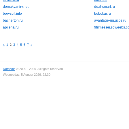
domakvartiry.net
deal-smart.ru
boryspil.info
bobokar.ru
bacherton.ru
avantage-ug.ucoz.ru
apilena.ru
9filmseser.sqweebs.c
«
1
2
3
4
5
6
7
»
Domhold
© 2009 - 2026. All rights reserved.
Wednesday, 5 August 2026, 22:30