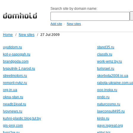
Search site by domain name:
-
Add site
New sites
Home
/
New sites
/
27 Jul 2009
uyutidom.ru
stand35.ru
kot-v-sapogah.ru
classfx.ru
brandgoda.com
work-wmz.by.ru
tvsputnik-1.narod.ru
turisrael.ru
streetmotors.ru
skorbota2008.io.ua
remont-nvkz.ru
rabota-ukraine.com.u
org.in.ua
ooo.inoka.ru
okna-stan.ru
nndo.ru
neadb1kvat.ru
naturcosmo.ru
lvovnews.ru
lawconsult495.ru
kuhni-plastic.blog.tut.by
kirdo.ru
gis-proj.com
gayx.isgreat.org
furni2re.ru
elital.biz