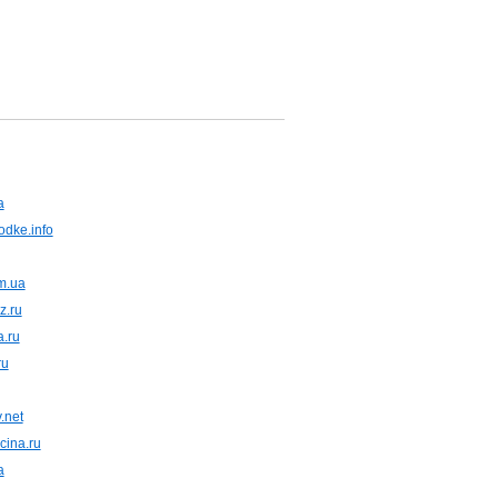
a
odke.info
m.ua
z.ru
.ru
ru
.net
cina.ru
a