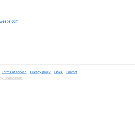
qweebs.com
,
Terms of service
,
Privacy policy
,
Links
,
Contact
 by Thumbshots