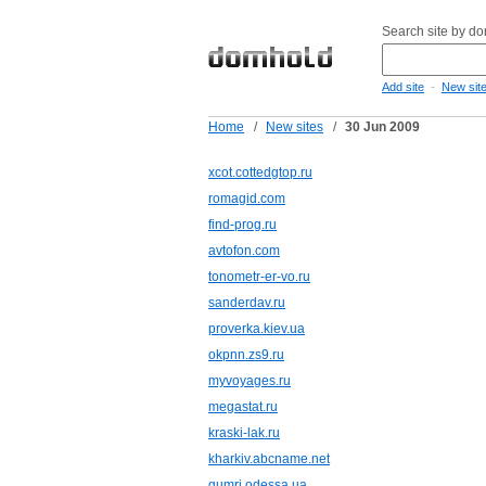
Search site by d
-
Add site
New sit
Home
/
New sites
/
30 Jun 2009
xcot.cottedgtop.ru
romagid.com
find-prog.ru
avtofon.com
tonometr-er-vo.ru
sanderdav.ru
proverka.kiev.ua
okpnn.zs9.ru
myvoyages.ru
megastat.ru
kraski-lak.ru
kharkiv.abcname.net
gumri.odessa.ua