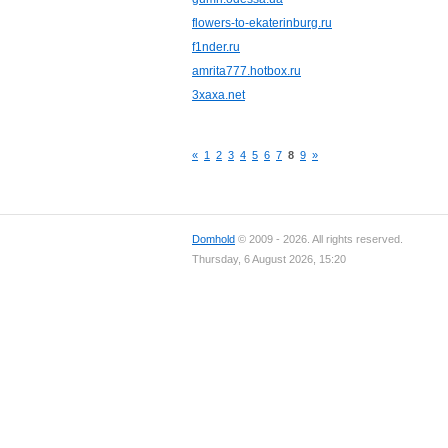
flowers-to-ekaterinburg.ru
f1nder.ru
amrita777.hotbox.ru
3xaxa.net
«
1
2
3
4
5
6
7
8
9
»
Domhold
© 2009 - 2026. All rights reserved.
Thursday, 6 August 2026, 15:20