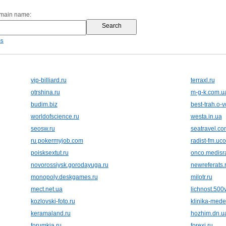
omain name:
es
vip-billiard.ru
terraxl.ru
otrshina.ru
m-g-k.com.u
budim.biz
best-trah.o-v
worldofscience.ru
westa.in.ua
seosw.ru
seatravel.co
ru.pokermyjob.com
radist-fm.uco
poisksextut.ru
onco.medisra
novorossiysk.gorodayuga.ru
newreferats.
monopoly.deskgames.ru
milotr.ru
mect.net.ua
lichnost.500v
kozlovski-foto.ru
klinika-mede
keramaland.ru
hozhim.dn.u
forumkia.ru
forexi.ru