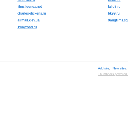
films.leenex.net
fallo3.ru
charles-dickens.ru
bk99.ru
airmail.kiev.ua
9augfilms.s
1wayroad.ru
Add site
,
New sites
Thumbnails powered