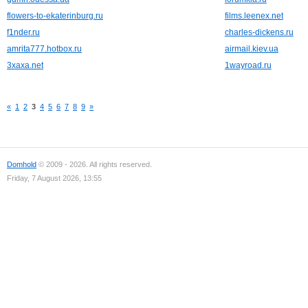
flowers-to-ekaterinburg.ru
films.leenex.net
f1nder.ru
charles-dickens.ru
amrita777.hotbox.ru
airmail.kiev.ua
3xaxa.net
1wayroad.ru
«
1
2
3
4
5
6
7
8
9
»
Domhold
© 2009 - 2026. All rights reserved.
Friday, 7 August 2026, 13:55