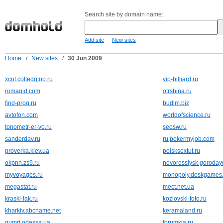
Search site by domain name:
-
Add site
New sites
Home
/
New sites
/
30 Jun 2009
xcot.cottedgtop.ru
vip-billiard.ru
romagid.com
otrshina.ru
find-prog.ru
budim.biz
avtofon.com
worldofscience.ru
tonometr-er-vo.ru
seosw.ru
sanderdav.ru
ru.pokermyjob.com
proverka.kiev.ua
poisksextut.ru
okpnn.zs9.ru
novorossiysk.goroday
myvoyages.ru
monopoly.deskgames.
megastat.ru
mect.net.ua
kraski-lak.ru
kozlovski-foto.ru
kharkiv.abcname.net
keramaland.ru
gumri.odessa.ua
forumkia.ru