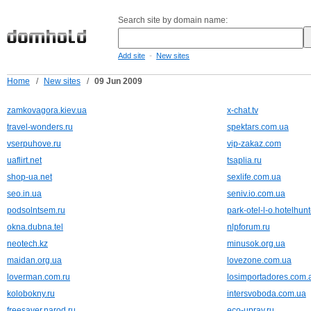
Search site by domain name:
-
Add site
New sites
Home
/
New sites
/
09 Jun 2009
zamkovagora.kiev.ua
x-chat.tv
travel-wonders.ru
spektars.com.ua
vserpuhove.ru
vip-zakaz.com
uaflirt.net
tsaplia.ru
shop-ua.net
sexlife.com.ua
seo.in.ua
seniv.io.com.ua
podsolntsem.ru
park-otel-l-o.hotelhunt
okna.dubna.tel
nlpforum.ru
neotech.kz
minusok.org.ua
maidan.org.ua
lovezone.com.ua
loverman.com.ru
losimportadores.com.
kolobokny.ru
intersvoboda.com.ua
freesaver.narod.ru
eco-uprav.ru