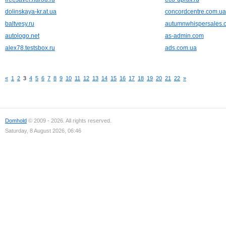
dolinskaya-kr.at.ua
concordcentre.com.ua
baltvesy.ru
autumnwhispersales.
autologo.net
as-admin.com
alex78.testsbox.ru
ads.com.ua
«
1
2
3
4
5
6
7
8
9
10
11
12
13
14
15
16
17
18
19
20
21
22
»
Domhold
© 2009 - 2026. All rights reserved.
Saturday, 8 August 2026, 06:46