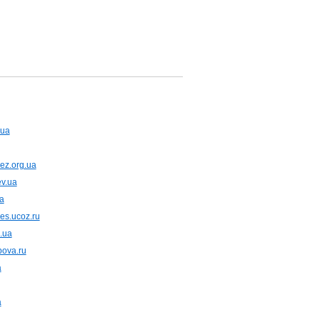
.ua
ez.org.ua
ev.ua
a
es.ucoz.ru
.ua
pova.ru
a
a