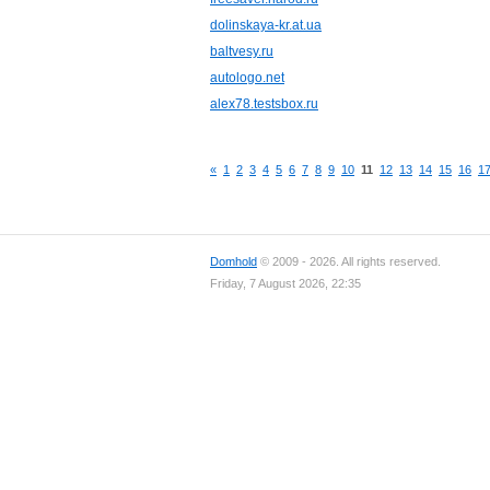
dolinskaya-kr.at.ua
baltvesy.ru
autologo.net
alex78.testsbox.ru
«
1
2
3
4
5
6
7
8
9
10
11
12
13
14
15
16
1
Domhold
© 2009 - 2026. All rights reserved.
Friday, 7 August 2026, 22:35