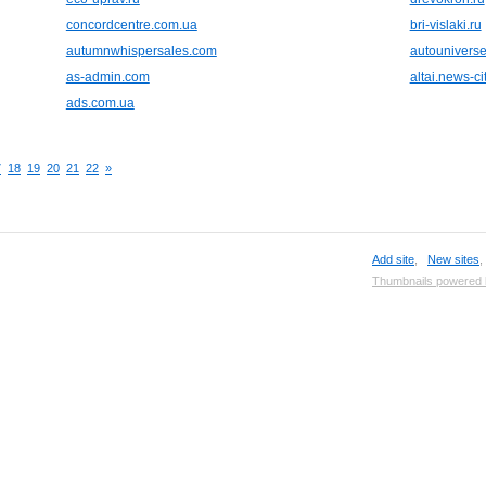
concordcentre.com.ua
bri-vislaki.ru
autumnwhispersales.com
autouniverse
as-admin.com
altai.news-cit
ads.com.ua
7
18
19
20
21
22
»
Add site
,
New sites
Thumbnails powered