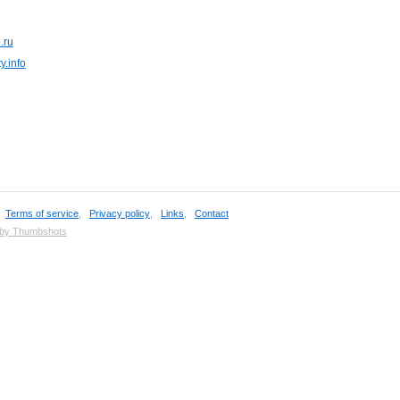
.ru
y.info
,
Terms of service
,
Privacy policy
,
Links
,
Contact
 by Thumbshots