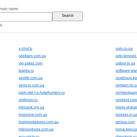
omain name:
es
x-chat.tv
usm.co.ua
spektars.com.ua
avto.ternopil
vip-zakaz.com
uatour.in.ua
tsaplia.ru
software-war
sexlife.com.ua
sexdosug.ki
seniv.io.com.ua
rentgen.ho.u
park-otel-l-o.hotelhunters.ru
onlybestgam
nlpforum.ru
nextrent.com
minusok.org.ua
maria-shara
lovezone.com.ua
lovesex.in.u
losimportadores.com.au
larisua.com
intersvoboda.com.ua
horse.kiev.u
eco-uprav.ru
drevokron.ru