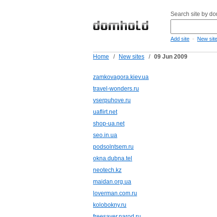
Search site by d
-
Add site
New sit
Home
/
New sites
/
09 Jun 2009
zamkovagora.kiev.ua
travel-wonders.ru
vserpuhove.ru
uaflirt.net
shop-ua.net
seo.in.ua
podsolntsem.ru
okna.dubna.tel
neotech.kz
maidan.org.ua
loverman.com.ru
kolobokny.ru
freesaver.narod.ru