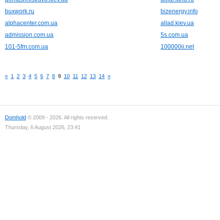
buxwork.ru
bizenergy.info
alphacenter.com.ua
allad.kiev.ua
admission.com.ua
5s.com.ua
101-5fm.com.ua
100000ii.net
«
1
2
3
4
5
6
7
8
9
10
11
12
13
14
»
Domhold
© 2009 - 2026. All rights reserved.
Thursday, 6 August 2026, 23:41