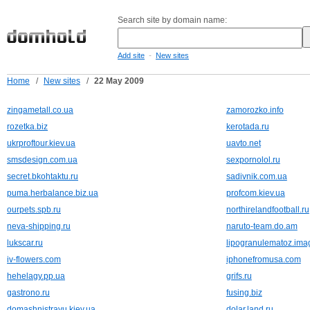
Search site by domain name:
-
Add site
New sites
Home
/
New sites
/
22 May 2009
zingametall.co.ua
zamorozko.info
rozetka.biz
kerotada.ru
ukrproftour.kiev.ua
uavto.net
smsdesign.com.ua
sexpornolol.ru
secret.bkohtaktu.ru
sadivnik.com.ua
puma.herbalance.biz.ua
profcom.kiev.ua
ourpets.spb.ru
northirelandfootball.ru
neva-shipping.ru
naruto-team.do.am
lukscar.ru
lipogranulematoz.imag
iv-flowers.com
iphonefromusa.com
hehelagy.pp.ua
grifs.ru
gastrono.ru
fusing.biz
domashnistravu.kiev.ua
dolar.land.ru