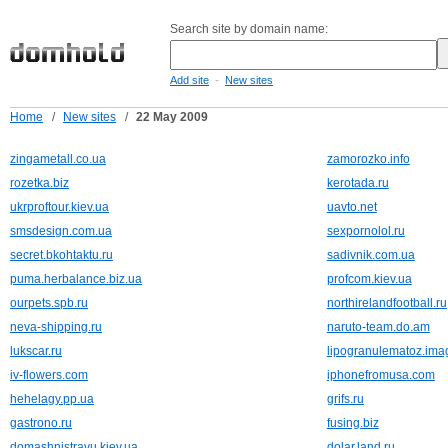
Search site by domain name:
-
Add site
New sites
Home
/
New sites
/
22 May 2009
zingametall.co.ua
zamorozko.info
rozetka.biz
kerotada.ru
ukrproftour.kiev.ua
uavto.net
smsdesign.com.ua
sexpornolol.ru
secret.bkohtaktu.ru
sadivnik.com.ua
puma.herbalance.biz.ua
profcom.kiev.ua
ourpets.spb.ru
northirelandfootball.ru
neva-shipping.ru
naruto-team.do.am
lukscar.ru
lipogranulematoz.imag
iv-flowers.com
iphonefromusa.com
hehelagy.pp.ua
grifs.ru
gastrono.ru
fusing.biz
domashnistravu.kiev.ua
dolar.land.ru