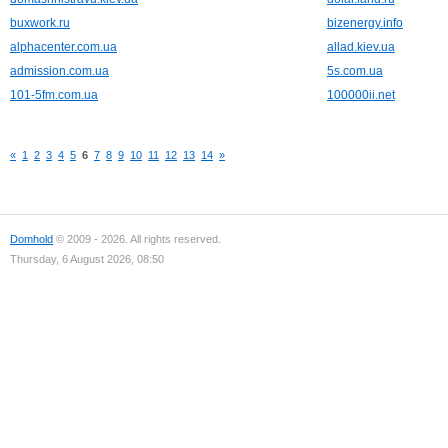
buxwork.ru
bizenergy.info
alphacenter.com.ua
allad.kiev.ua
admission.com.ua
5s.com.ua
101-5fm.com.ua
100000ii.net
«
1
2
3
4
5
6
7
8
9
10
11
12
13
14
»
Domhold
© 2009 - 2026. All rights reserved.
Thursday, 6 August 2026, 08:50