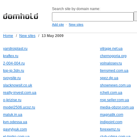
Search site by domain name:
-
Add site
New sites
Home
/
New sites
/
13 May 2009
yarstroiplast.ru
vitrage.net.ua
kraftex.ru
chernogoria.org
2-004-004.ru
volnalosev.ru
top-ip.3dn.ru
tiensmed.com.ua
svoysite.ru
spez.dp.ua
slacknowsit.co.uk
shownews.com.ua
realty-invest.com.ua
rcheli.com.ua
o-krizise.ru
nsp.seller.com.ua
model2506.ucoz.ru
media-obzor.com.ua
maluk.in.ua
magnatik.com
kvn.odessa.ua
indipoint.com
gavrylyuk.com
forexwmz.ru
el-bistro.com.ua
club-cdma.com.ua