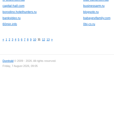
capital-hall.com
businessarm.ru
borodino.hotelhunters.ru
blogsoto.ru
bankvideo.ru
babayevifamily.com
60min.info
0bi-cs.ru
«
1
2
3
4
5
6
7
8
9
10
11
12
13
»
Domhold
© 2009 - 2026. All rights reserved.
Friday, 7 August 2026, 09:05