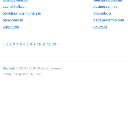
capital-hall.com
businessarm.ru
borodino.hotelhunters.ru
blogsoto.ru
bankvideo.ru
babayevifamily.com
60min.info
0bi-cs.ru
«
1
2
3
4
5
6
7
8
9
10
11
12
13
»
Domhold
© 2009 - 2026. All rights reserved.
Friday, 7 August 2026, 06:22