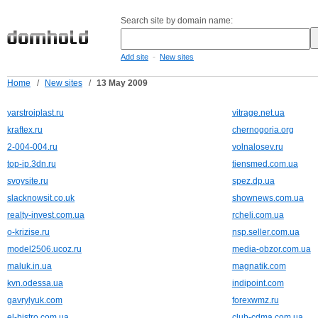
Search site by domain name:
-
Add site
New sites
Home
/
New sites
/
13 May 2009
yarstroiplast.ru
vitrage.net.ua
kraftex.ru
chernogoria.org
2-004-004.ru
volnalosev.ru
top-ip.3dn.ru
tiensmed.com.ua
svoysite.ru
spez.dp.ua
slacknowsit.co.uk
shownews.com.ua
realty-invest.com.ua
rcheli.com.ua
o-krizise.ru
nsp.seller.com.ua
model2506.ucoz.ru
media-obzor.com.ua
maluk.in.ua
magnatik.com
kvn.odessa.ua
indipoint.com
gavrylyuk.com
forexwmz.ru
el-bistro.com.ua
club-cdma.com.ua