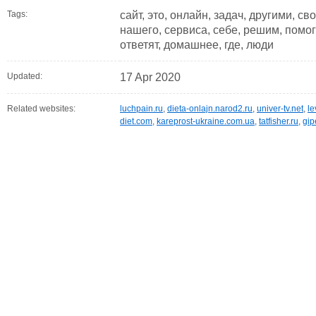
Tags:
сайт, это, онлайн, задач, другими, с
нашего, сервиса, себе, решим, помо
ответят, домашнее, где, люди
Updated:
17 Apr 2020
Related websites:
luchpain.ru
,
dieta-onlajn.narod2.ru
,
univer-tv.net
,
le
diet.com
,
kareprost-ukraine.com.ua
,
tatfisher.ru
,
gip