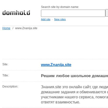
Search site by domain name:
-
Add site
New sites
Home
/
www.Znanija.site
Site:
www.Znanija.site
Решим любое школьное домашнее
Title:
Description:
Знания.site это онлайн сайт, где л
домашние задания и обмениваются 
участниками нашего сервиса, помога
ответят взаимностью.