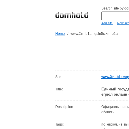
Search site by d
-
Add site
New sit
Home
/
www.Xn--b1amgsln5c.xn--p1ai
Site:
www.Xn--b1amgsl
Единый госуда
Title:
егрюл онлайн 
Description:
Официальная вып
области
Tags:
по, егрюл, из, в