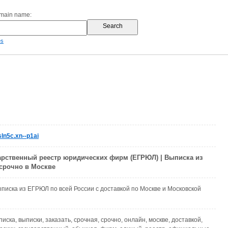
omain name:
es
n5c.xn--p1ai
рственный реестр юридических фирм (ЕГРЮЛ) | Выписка из
срочно в Москве
иска из ЕГРЮЛ по всей России с доставкой по Москве и Московской
ыписка, выписки, заказать, срочная, срочно, онлайн, москве, доставкой,