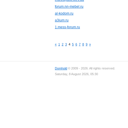
forum.nn-mebel.ru
al-kodom.ru
a3ium.ru
1.mess-forum.ru
«
1
2
3
4
5
6
7
8
9
»
Domhold
© 2009 - 2026. All rights reserved.
Saturday, 8 August 2026, 05:30