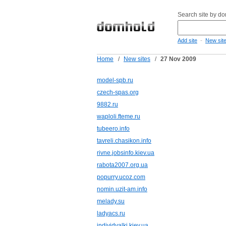
Search site by d
-
Add site
New sit
Home
/
New sites
/
27 Nov 2009
model-spb.ru
czech-spas.org
9882.ru
waploli.fteme.ru
tubeero.info
tavreli.chasikon.info
rivne.jobsinfo.kiev.ua
rabota2007.org.ua
popurry.ucoz.com
nomin.uzit-am.info
melady.su
ladyacs.ru
individyalki.kiev.ua