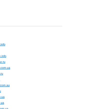
info
.info
e.ru
.com.ua
.ru
u
.com.au
u
m.ua
.ua
com.ua