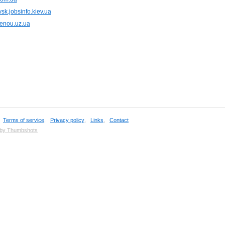
sk.jobsinfo.kiev.ua
enou.uz.ua
,
Terms of service
,
Privacy policy
,
Links
,
Contact
 by Thumbshots