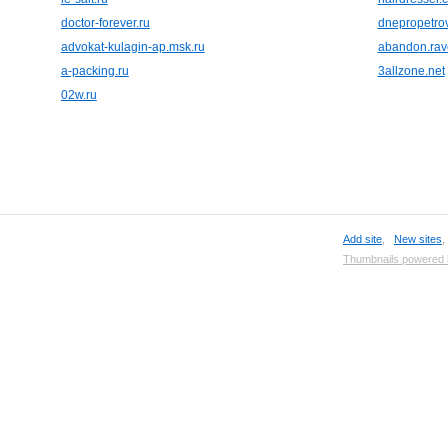
doctor-forever.ru
dnepropetrov
advokat-kulagin-ap.msk.ru
abandon.rav
a-packing.ru
3allzone.net
02w.ru
Add site
,
New sites
Thumbnails powered