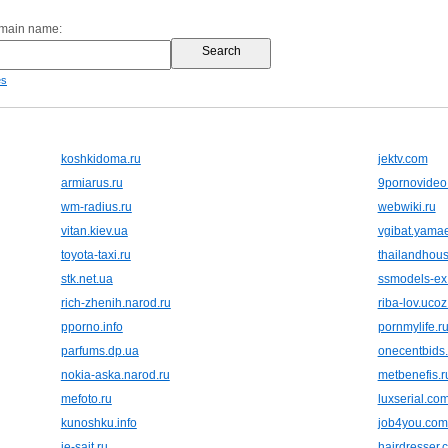
omain name:
es
koshkidoma.ru
jektv.com
armiarus.ru
9pornovideo.
wm-radius.ru
webwiki.ru
vitan.kiev.ua
vgibat.yamae
toyota-taxi.ru
thailandhous
stk.net.ua
ssmodels-ex
rich-zhenih.narod.ru
riba-lov.ucoz
pporno.info
pornmylife.r
parfums.dp.ua
onecentbids
nokia-aska.narod.ru
metbenefis.r
mefoto.ru
luxserial.co
kunoshku.info
job4you.com
ie-sait.ru
hairdresser.