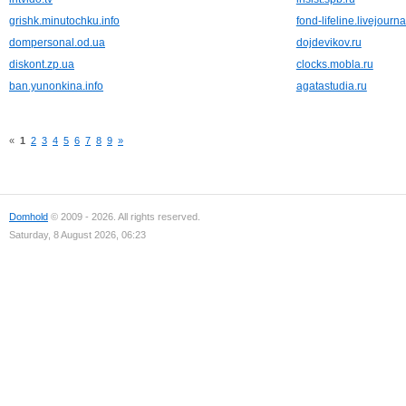
grishk.minutochku.info
fond-lifeline.livejourn
dompersonal.od.ua
dojdevikov.ru
diskont.zp.ua
clocks.mobla.ru
ban.yunonkina.info
agatastudia.ru
«
1
2
3
4
5
6
7
8
9
»
Domhold
© 2009 - 2026. All rights reserved.
Saturday, 8 August 2026, 06:23