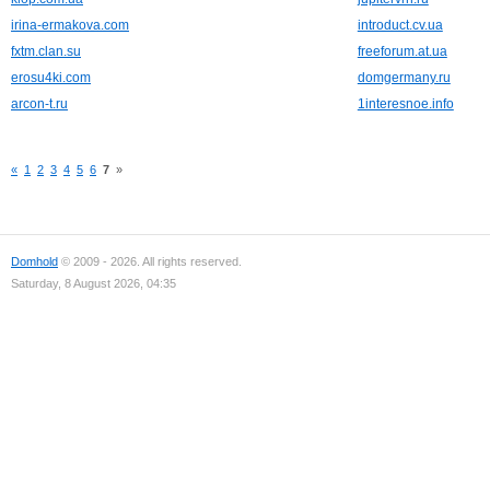
irina-ermakova.com
introduct.cv.ua
fxtm.clan.su
freeforum.at.ua
erosu4ki.com
domgermany.ru
arcon-t.ru
1interesnoe.info
«
1
2
3
4
5
6
7
»
Domhold
© 2009 - 2026. All rights reserved.
Saturday, 8 August 2026, 04:35