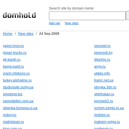
Search site by domain name:
-
Add site
New sites
Home
/
New sites
/
24 Sep 2009
yapol.nnov.ru
seouser.ru
repair-trucks.ru
perevodi.by
gk-kantri.ru
dikeihis.ru
banja-parit.ru
angv.ru
vrach.infokons.ru
ukkko.info
turkey.alphaline.ru
trainz.net.ua
studiossite.sumy.ua
stroyka.3dn.ru
smotrimir.biz
shtrihskan.ru
samodelkin.com.ua
pirometr2.ru
otsenka-biznesa.io.ua
ocinim-zemlu.io.ua
noboy.ru
mobies.ru
matrixlaser.ru
maksim-volga.ru
klop.com.ua
jupitervrn.ru