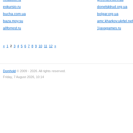
exkursio.ru
donetsktrud.org.ua
bucha.com.ua
bolgar.org.ua
baza.moy.su
amc.kharkov.ukrtel.net
allforrest.ru
1javagames.ru
«
1
2
3
4
5
6
7
8
9
10
11
12
»
Domhold
© 2009 - 2026. All rights reserved.
Friday, 7 August 2026, 10:14