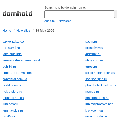
Search site by domain name:
-
Add site
New sites
Home
/
New sites
/
19 May 2009
yavkontakte.com
spein.ru
rus-stavki.ru
proactivity.ru
lake-side.info
4picture.ru
vremeno-beremena.narod.ru
utility.com.ua
uchi3d.ru
turest.ru
spbgrant.eto-ya.com
sokol.hotelhunters.ru
santehrai.com.ua
sadfsadf.jino.ru
reald.com.ua
photoholst.kharkov.ua
nokia-store.ru
newsiz.ru
monaco.net.ua
masteradoma.ru
luminofor.ru
lubimay.hostwq.net
lemma-plus.ru
kiy-v.com.ua
heatfloor.ru
greentex.kiev.ua