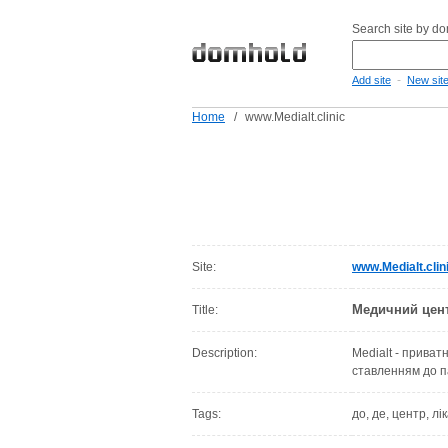
Search site by d
-
Add site
New sit
Home
/
www.Medialt.clinic
Site:
www.Medialt.clin
Медичний цент
Title:
Description:
Medialt - приват
ставленням до п
Tags:
до, де, центр, лі