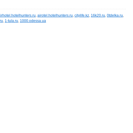
irhotel.hotelhunters.ru
,
airotel.hotelhunters.ru
,
citylife.kz
,
16k20.ru
,
0tdelka.ru
,
ru
,
1-tula.ru
,
1000.odessa.ua