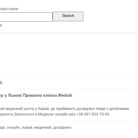
omain name:
es
ic
р у Львові Приватна клініка Medialt
ний медичний центр у Львові, де приймають досвідчені лікарі з дбайливим
ацієнта Записатися в Медіальт онлайн або +38-067-653-70-65.
карі, онлайн, львові, медичний, досвідчені