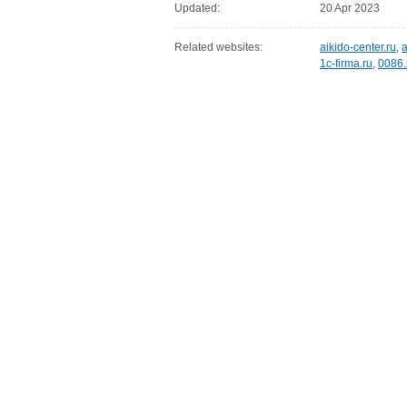
Updated:
20 Apr 2023
Related websites:
aikido-center.ru
,
a
1c-firma.ru
,
0086.