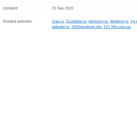
Updated:
25 Sep 2020
Related websites:
2rap.ru
,
51clubber.ru
,
allmuzon.ru
,
4totakoe.ru
,
1yl.
aktualle.ru
,
1000plastinok.info
,
101-5fm.com.ua