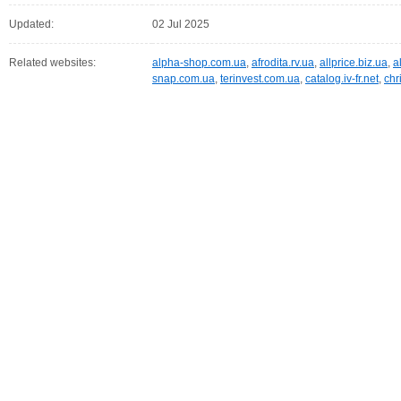
Updated:
02 Jul 2025
Related websites:
alpha-shop.com.ua
,
afrodita.rv.ua
,
allprice.biz.ua
,
a
snap.com.ua
,
terinvest.com.ua
,
catalog.iv-fr.net
,
chr