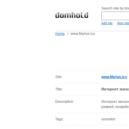
Search site by d
-
Add site
New sit
Home
/
www.Marius.icu
Site:
www.Marius.icu
Интернет маг
Title:
Description:
Интернет магази
ремней, конвейе
Tags:
unsorted