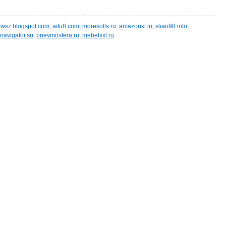
wsz.blogspot.com
,
aifu8.com
,
moresofts.ru
,
amazonki.in
,
sliao98.info
,
navigator.su
,
pnevmosfera.ru
,
mebelxxl.ru