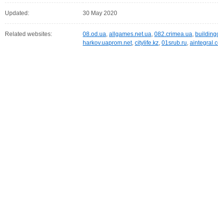
Updated:
30 May 2020
Related websites:
08.od.ua
,
allgames.net.ua
,
082.crimea.ua
,
building
harkov.uaprom.net
,
citylife.kz
,
01srub.ru
,
aintegral.