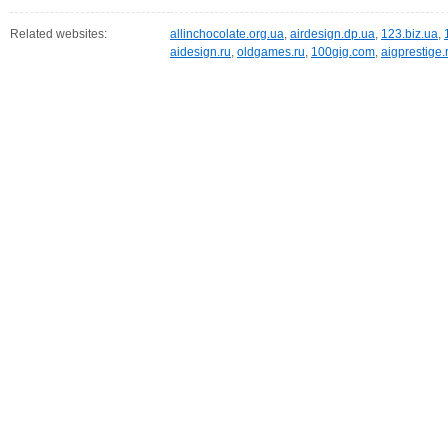
Related websites:
allinchocolate.org.ua
,
airdesign.dp.ua
,
123.biz.ua
,
aidesign.ru
,
oldgames.ru
,
100gig.com
,
aigprestige.