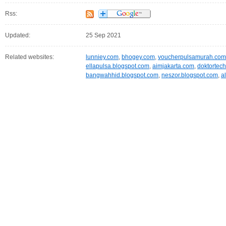
Rss:
Updated:
25 Sep 2021
Related websites:
lunniey.com
,
bhogey.com
,
voucherpulsamurah.com
ellapulsa.blogspot.com
,
aimjakarta.com
,
doktortec
bangwahhid.blogspot.com
,
neszor.blogspot.com
,
a