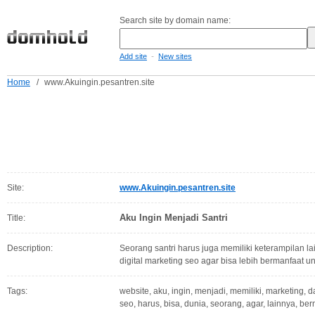
Search site by domain name:
-
Add site
New sites
Home
/
www.Akuingin.pesantren.site
Site:
www.Akuingin.pesantren.site
Aku Ingin Menjadi Santri
Title:
Description:
Seorang santri harus juga memiliki keterampilan 
digital marketing seo agar bisa lebih bermanfaat un
Tags:
website, aku, ingin, menjadi, memiliki, marketing, 
seo, harus, bisa, dunia, seorang, agar, lainnya, be